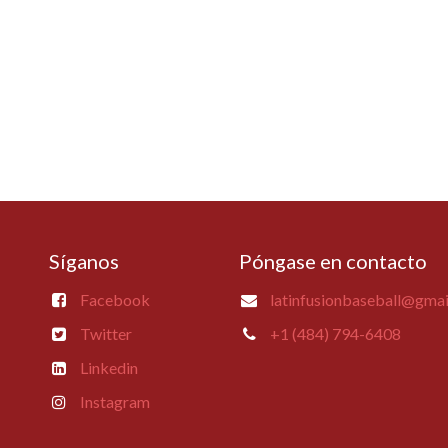
Síganos
Póngase en contacto
Facebook
latinfusionbaseball@gma
Twitter
+1 (484) 794-6408
Linkedin
Instagram