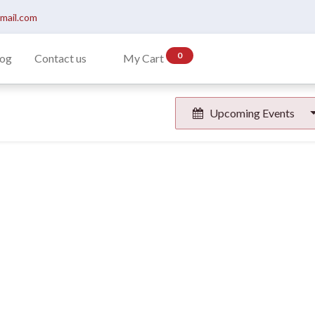
gmail.com
0
log
Contact us
My Cart
Upcoming Events